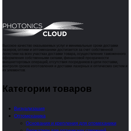
Высокое качество оказываемых услуг и минимальные сроки доставки
лазеров, оптики и оптомеханики достигается за счет собственной
логистики на всех участках доставки товара, осуществление таможенного
оформления собственными силами, финансовой прозрачности
внешнеторговых операций, отсутствия посредников в цепи поставки,
контроля сроков изготовления и доставки лазерных и оптических систем и
их элементов.
Категории товаров
Визуализация
Оптомеханика
Основания и крепления для отомеханики
Держатели для оптических стержней