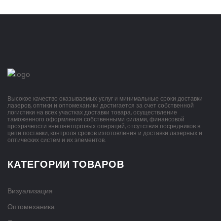
Высокое качество оказываемых услуг и минимальные сроки доставки
лазеров, оптики и оптомеханики достигается за счет собственной
логистики на всех участках доставки товара, осуществление
таможенного оформления собственными силами, финансовой
прозрачности внешнеторговых операций, отсутствия посредников в
цепи поставки, контроля сроков изготовления и доставки лазерных и
оптических систем и их элементов.
КАТЕГОРИИ ТОВАРОВ
Визуализация
Оптомеханика