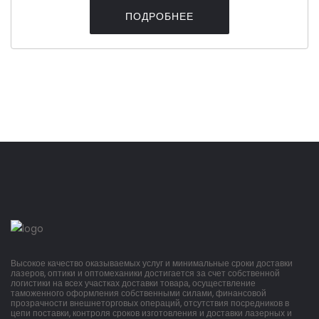
ПОДРОБНЕЕ
Высокое качество оказываемых услуг и минимальные сроки доставки
лазеров, оптики и оптомеханики достигается за счет собственной
логистики на всех участках доставки товара, осуществление
таможенного оформления собственными силами, финансовой
прозрачности внешнеторговых операций, отсутствия посредников в
цепи поставки, контроля сроков изготовления и доставки лазерных и