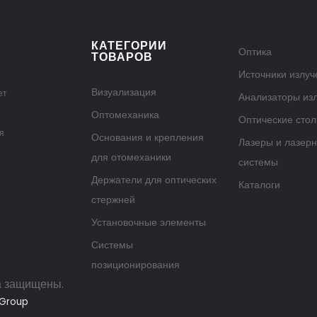
КАТЕГОРИИ
Оптика
ТОВАРОВ
Источники излуч
Визуализация
ет
Анализаторы из
Оптомеханика
Оптические сто
я
Основания и крепления
Лазеры и лазер
для отомеханики
системы
Держатели для оптических
Каталоги
стержней
Установочные элементы
Системы
позиционирования
а защищены.
 Group