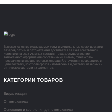
Высокое качество оказываемых услуг и минимальные сроки доставки
лазеров, оптики и оптомеханики достигается за счет собственной
логистики на всех участках доставки товара, осуществление
таможенного оформления собственными силами, финансовой
прозрачности внешнеторговых операций, отсутствия посредников в
цепи поставки, контроля сроков изготовления и доставки лазерных и
оптических систем и их элементов.
КАТЕГОРИИ ТОВАРОВ
Визуализация
Оптомеханика
Основания и крепления для отомеханики