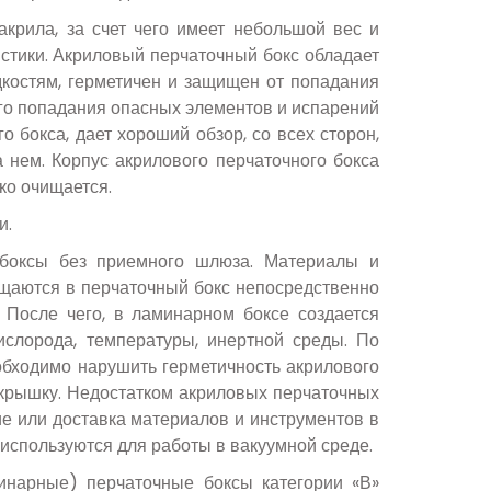
крила, за счет чего имеет небольшой вес и
истики. Акриловый перчаточный бокс обладает
костям, герметичен и защищен от попадания
ого попадания опасных элементов и испарений
 бокса, дает хороший обзор, со всех сторон,
а нем. Корпус акрилового перчаточного бокса
ко очищается.
и.
боксы без приемного шлюза. Материалы и
ещаются в перчаточный бокс непосредственно
 После чего, в ламинарном боксе создается
ислорода, температуры, инертной среды. По
обходимо нарушить герметичность акрилового
ю крышку. Недостатком акриловых перчаточных
ие или доставка материалов и инструментов в
используются для работы в вакуумной среде.
инарные) перчаточные боксы категории «В»