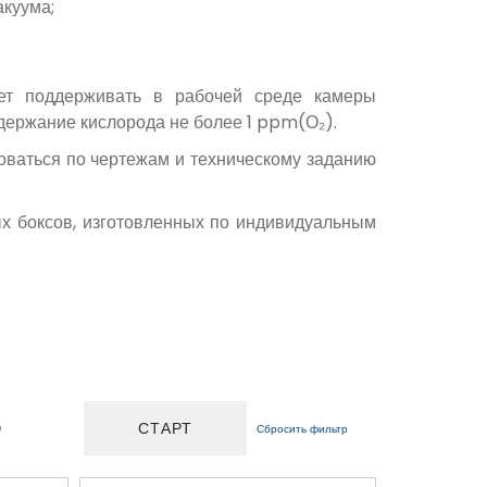
акуума;
яет поддерживать в рабочей среде камеры
держание кислорода не более 1 ppm(О₂).
оваться по чертежам и техническому заданию
х боксов, изготовленных по индивидуальным
D
Сбросить фильтр