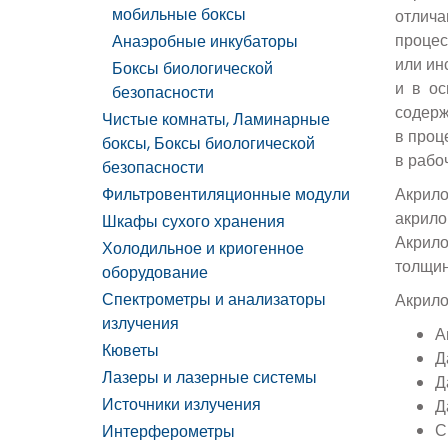
мобильные боксы
отлича
процес
Анаэробные инкубаторы
или ин
Боксы биологической
и в ос
безопасности
содерж
Чистые комнаты, Ламинарные
в проц
боксы, Боксы биологической
в рабо
безопасности
Фильтровентиляционные модули
Акрило
акрило
Шкафы сухого хранения
Акрило
Холодильное и криогенное
толщин
оборудование
Спектрометры и анализаторы
Акрило
излучения
А
Кюветы
Д
Лазеры и лазерные системы
Д
Источники излучения
Д
С
Интерферометры